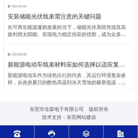
上，对新能源电动车线束进行科学合理的维护保养，能
2025-05-30
让车辆运行更稳定、安全，还能延长其使用寿命。 日常
驾驶习惯对线束的影响不容小觑。平稳驾驶是维护线束
安装储能光伏线束需注意的关键问题
的基
在可再生能源蓬勃发展的当下，储能光伏系统凭借其高
效利用太阳能、实现电力稳定供应的优势，成为众多领
域的重要选择。而储能光伏线束作为系统中电力与信号
传输的“脉络”，其安装质量直接关系到整个系统的性能与
2025-05-30
安全。因此，在安装储能光伏线束时，有许多问题需要
格外留意。 安装前的准备工作至关重要。在开始安装前
新能源电动车线束材料应如何选择以适应复杂的环境温度范围？
新能源电动车作为绿色出行的代表，其运行环境复杂多
样，从炎炎夏日的酷热高温到冰天雪地的极寒低温，车
辆各部件都面临着严峻考验，线束材料的选择尤为关
键。合适的新能源电动车线束材料能够在复杂的环境温
度范围内保持良好的性能，确保车辆稳定运行。 在高温
东莞市诠霖电子有限公司 版权所有
环境下，新能源电动车的电池、电机等部件工作时会散
技术支持：
东莞网站建设
发大量