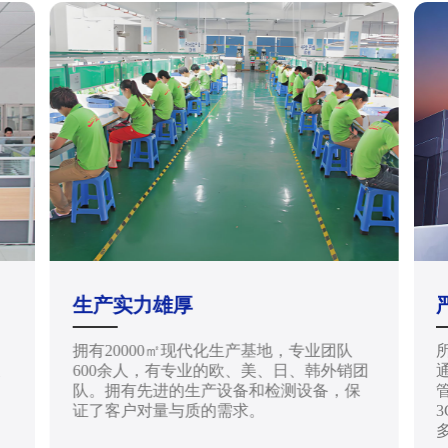
生产实力雄厚
拥有20000㎡现代化生产基地，专业团队
天
600余人，有专业的欧、美、日、韩外销团
通
队。拥有先进的生产设备和检测设备，保
管
证了客户对量与质的需求。