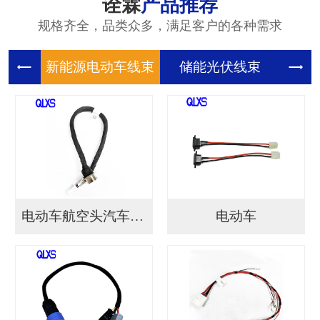
诠霖
产品推荐
规格齐全，品类众多，满足客户的各种需求
新能源电
储能光伏
储
电动车航空头汽车连接...
电动车