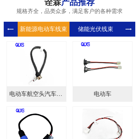
诠霖
产品推荐
规格齐全，品类众多，满足客户的各种需求
新能源电
储能光伏
储
电动车航空头汽车连接...
电动车