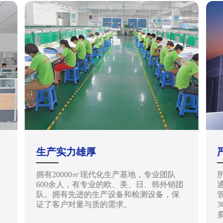
生产实力雄厚
拥有20000㎡现代化生产基地，专业团队
天
600余人，有专业的欧、美、日、韩外销团
通
队。拥有先进的生产设备和检测设备，保
管
证了客户对量与质的需求。