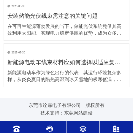
上，对新能源电动车线束进行科学合理的维护保养，能
2025-05-30
让车辆运行更稳定、安全，还能延长其使用寿命。 日常
驾驶习惯对线束的影响不容小觑。平稳驾驶是维护线束
安装储能光伏线束需注意的关键问题
的基
在可再生能源蓬勃发展的当下，储能光伏系统凭借其高
效利用太阳能、实现电力稳定供应的优势，成为众多领
域的重要选择。而储能光伏线束作为系统中电力与信号
传输的“脉络”，其安装质量直接关系到整个系统的性能与
2025-05-30
安全。因此，在安装储能光伏线束时，有许多问题需要
格外留意。 安装前的准备工作至关重要。在开始安装前
新能源电动车线束材料应如何选择以适应复杂的环境温度范围？
新能源电动车作为绿色出行的代表，其运行环境复杂多
样，从炎炎夏日的酷热高温到冰天雪地的极寒低温，车
辆各部件都面临着严峻考验，线束材料的选择尤为关
键。合适的新能源电动车线束材料能够在复杂的环境温
度范围内保持良好的性能，确保车辆稳定运行。 在高温
东莞市诠霖电子有限公司 版权所有
环境下，新能源电动车的电池、电机等部件工作时会散
技术支持：
东莞网站建设
发大量