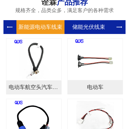
诠霖
产品推荐
规格齐全，品类众多，满足客户的各种需求
新能源电
储能光伏
储
电动车航空头汽车连接...
电动车