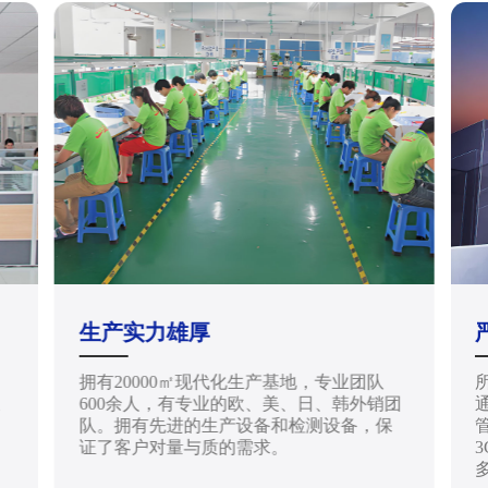
生产实力雄厚
拥有20000㎡现代化生产基地，专业团队
天
600余人，有专业的欧、美、日、韩外销团
通
队。拥有先进的生产设备和检测设备，保
管
证了客户对量与质的需求。