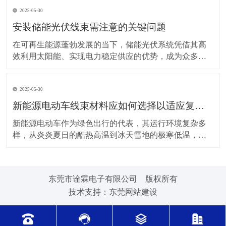
上，对新能源电动车线束进行科学合理的维护保养，能
2025-05-30
让车辆运行更稳定、安全，还能延长其使用寿命。 日常
驾驶习惯对线束的影响不容小觑。平稳驾驶是维护线束
安装储能光伏线束需注意的关键问题
的基
在可再生能源蓬勃发展的当下，储能光伏系统凭借其高
效利用太阳能、实现电力稳定供应的优势，成为众多领
域的重要选择。而储能光伏线束作为系统中电力与信号
传输的“脉络”，其安装质量直接关系到整个系统的性能与
2025-05-30
安全。因此，在安装储能光伏线束时，有许多问题需要
格外留意。 安装前的准备工作至关重要。在开始安装前
新能源电动车线束材料应如何选择以适应复杂的环境温度范围？
新能源电动车作为绿色出行的代表，其运行环境复杂多
样，从炎炎夏日的酷热高温到冰天雪地的极寒低温，车
辆各部件都面临着严峻考验，线束材料的选择尤为关
键。合适的新能源电动车线束材料能够在复杂的环境温
度范围内保持良好的性能，确保车辆稳定运行。 在高温
东莞市诠霖电子有限公司 版权所有
环境下，新能源电动车的电池、电机等部件工作时会散
技术支持：
东莞网站建设
发大量