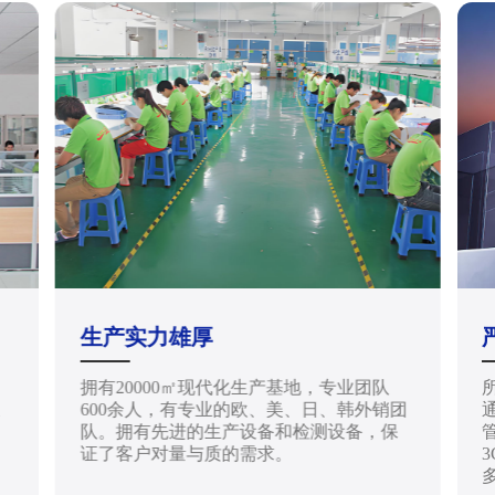
生产实力雄厚
拥有20000㎡现代化生产基地，专业团队
天
600余人，有专业的欧、美、日、韩外销团
通
队。拥有先进的生产设备和检测设备，保
管
证了客户对量与质的需求。