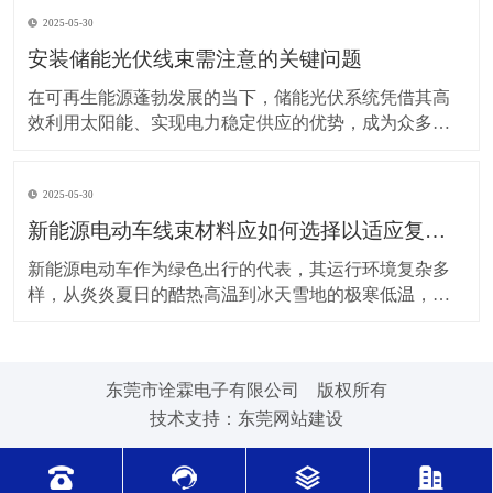
上，对新能源电动车线束进行科学合理的维护保养，能
2025-05-30
让车辆运行更稳定、安全，还能延长其使用寿命。 日常
驾驶习惯对线束的影响不容小觑。平稳驾驶是维护线束
安装储能光伏线束需注意的关键问题
的基
在可再生能源蓬勃发展的当下，储能光伏系统凭借其高
效利用太阳能、实现电力稳定供应的优势，成为众多领
域的重要选择。而储能光伏线束作为系统中电力与信号
传输的“脉络”，其安装质量直接关系到整个系统的性能与
2025-05-30
安全。因此，在安装储能光伏线束时，有许多问题需要
格外留意。 安装前的准备工作至关重要。在开始安装前
新能源电动车线束材料应如何选择以适应复杂的环境温度范围？
新能源电动车作为绿色出行的代表，其运行环境复杂多
样，从炎炎夏日的酷热高温到冰天雪地的极寒低温，车
辆各部件都面临着严峻考验，线束材料的选择尤为关
键。合适的新能源电动车线束材料能够在复杂的环境温
度范围内保持良好的性能，确保车辆稳定运行。 在高温
东莞市诠霖电子有限公司 版权所有
环境下，新能源电动车的电池、电机等部件工作时会散
技术支持：
东莞网站建设
发大量