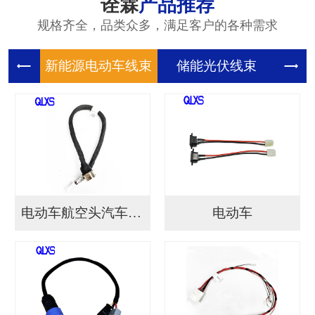
诠霖
产品推荐
规格齐全，品类众多，满足客户的各种需求
新能源电
储能光伏
储
电动车航空头汽车连接...
电动车