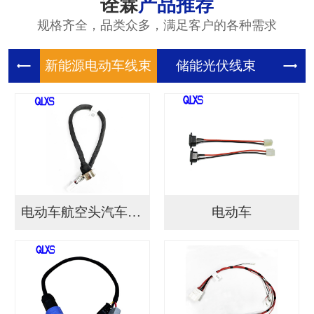
诠霖
产品推荐
规格齐全，品类众多，满足客户的各种需求
新能源电
储能光伏
储
电动车航空头汽车连接...
电动车