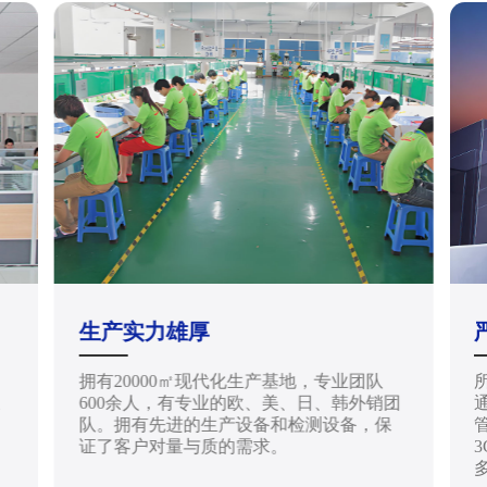
生产实力雄厚
拥有20000㎡现代化生产基地，专业团队
天
600余人，有专业的欧、美、日、韩外销团
通
队。拥有先进的生产设备和检测设备，保
管
证了客户对量与质的需求。