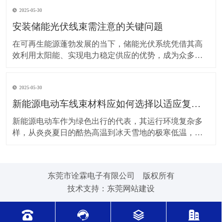
上，对新能源电动车线束进行科学合理的维护保养，能
2025-05-30
让车辆运行更稳定、安全，还能延长其使用寿命。 日常
驾驶习惯对线束的影响不容小觑。平稳驾驶是维护线束
安装储能光伏线束需注意的关键问题
的基
在可再生能源蓬勃发展的当下，储能光伏系统凭借其高
效利用太阳能、实现电力稳定供应的优势，成为众多领
域的重要选择。而储能光伏线束作为系统中电力与信号
传输的“脉络”，其安装质量直接关系到整个系统的性能与
2025-05-30
安全。因此，在安装储能光伏线束时，有许多问题需要
格外留意。 安装前的准备工作至关重要。在开始安装前
新能源电动车线束材料应如何选择以适应复杂的环境温度范围？
新能源电动车作为绿色出行的代表，其运行环境复杂多
样，从炎炎夏日的酷热高温到冰天雪地的极寒低温，车
辆各部件都面临着严峻考验，线束材料的选择尤为关
键。合适的新能源电动车线束材料能够在复杂的环境温
度范围内保持良好的性能，确保车辆稳定运行。 在高温
东莞市诠霖电子有限公司 版权所有
环境下，新能源电动车的电池、电机等部件工作时会散
技术支持：
东莞网站建设
发大量