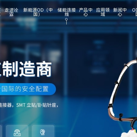
首
走进诠
新能源OD（中
储能连接
产品中
应用领
新闻中
O
页
霖
国）
线
心
域
心
连接线生产厂家
技有限公司。公司成立于 2008 年 8 月份，座落 于“世界工
技有限公司。公司成立于 2008 年 8 月份，座落 于“世界工
构
题
OD注册