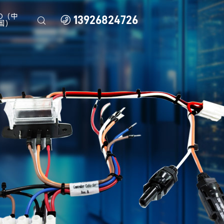
D（中
13926824726


国）