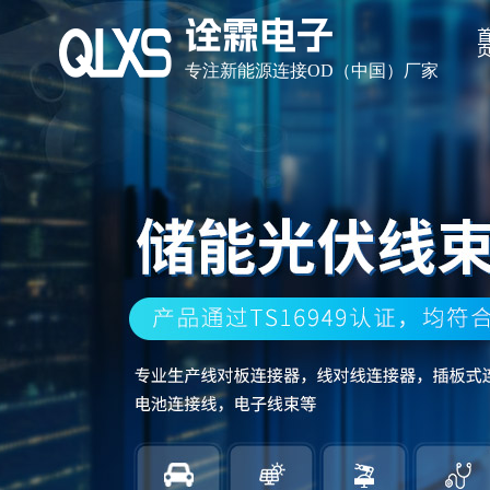
诠霖电子
专注新能源连接OD（中国）厂家
走进诠霖电子
新闻中心
OD注册是一家自主研发、生产和销售连接器及 连接线的现代化高科
OD注册是一家自主研发、生产和销售连接器及 连接线的现代化高科
厂”之称的东莞市虎门镇，交通十分便利。
厂”之称的东莞市虎门镇，交通十分便利。
公司简介
公司动态
企业文化
行业资讯
组织架
常见问
企业形象
合作伙伴